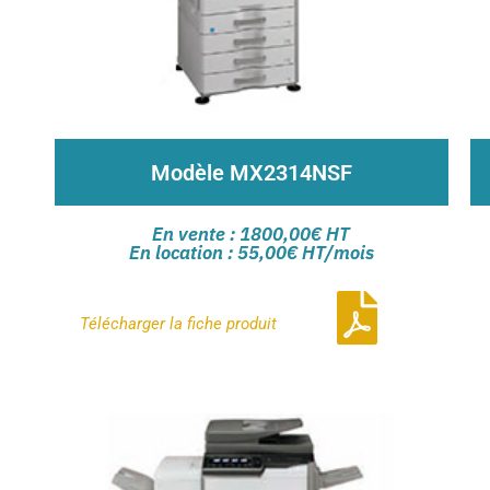
Modèle MX2314NSF
Vitesse d’impression couleur et noir & blanc
En vente : 1800,00€ HT
23ppm
En location : 55,00€ HT/mois
Ecran tactile couleur de 7 pouces pour une
visualisation des documents
Adaptateur USB WiFi
Télécharger la
fiche produit
Contactez-nous