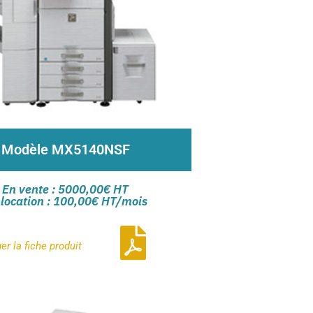
Modèle MX5140NSF
interface personnalisable et tactile
En vente : 5000,00€ HT
tesse de traitement A4 de 51ppm
 location : 100,00€ HT/mois
e de numérisation scan push via le
panneau de commandes
ger la
fiche produit
Contactez-nous