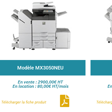
Modèle MX3050NEU
Vitess
Copie, impression, numérisation et fax
En vente : 2900,00€ HT
Vitesse de traitement 30ppm en A4
En location : 80,00€ HT/mois
En
Sort
Résolution d’impression de 600x600ppp
Capacité de 650 à 6300 feuilles
Télécharger la
fiche produit
Téléchar
Contactez-nous