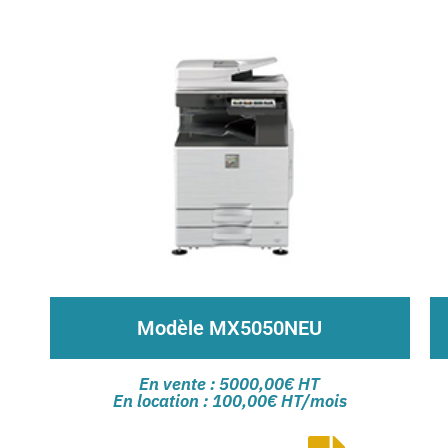
Modèle MX5050NEU
Copie, impression, numérisation, fax
En vente : 5000,00€ HT
Vitesse de traitement 50ppm en A4
En location : 100,00€ HT/mois
Résolution 600x600ppp en couleur
Capacité de 650 à 6300 feuilles