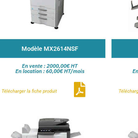
Modèle MX2614NSF
Copie, impression, numérisation et fax
Syst
En vente : 2000,00€ HT
Système d'impression A4/A3 en couleur 26
En location : 60,00€ HT/mois
En
PPM
E
Capacité papier de 600 feuilles en standard
Meuble 
Télécharger la
fiche produit
Téléchar
Contactez-nous