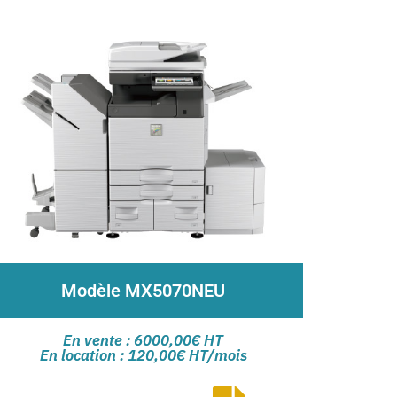
Modèle MX5070NEU
Système multifonction numérique couleur
En vente : 6000,00€ HT
Impression depuis clé USB, FTP distant ou
En location : 120,00€ HT/mois
service Cloud pour travailler en équipe avec vos
collaborateurs