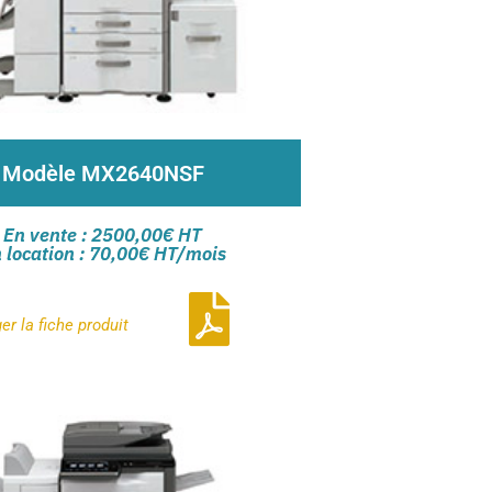
Modèle MX2640NSF
ème A4/A3 couleur à la pointe de la
En vente : 2500,00€ HT
technologie
 location : 70,00€ HT/mois
cran 100% tactile de 10,1 pouces
support avec 3 casettes de 500 feuilles
ger la
fiche produit
Contactez-nous