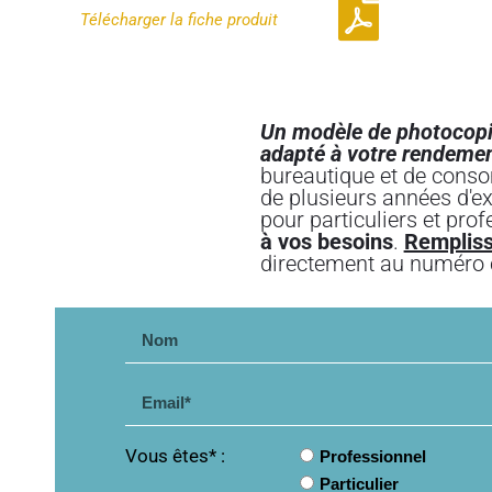
Télécharger la
fiche produit
Contactez-nous
Un modèle de photocopie
adapté à votre rendemen
bureautique et de conso
de plusieurs années d'e
pour particuliers et pro
à vos besoins
.
Rempliss
directement au numéro 
Vous êtes* :
Professionnel
Particulier