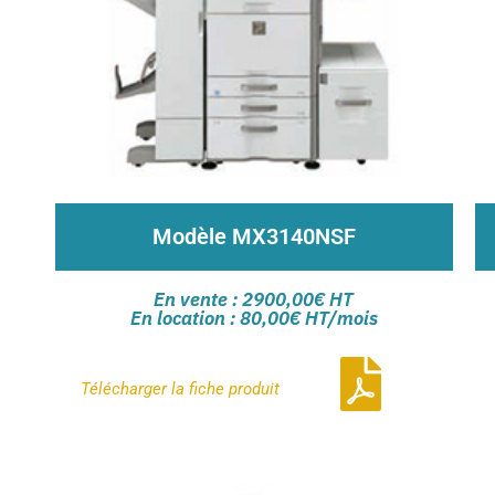
Modèle MX3140NSF
Vitesse de traitement couleur et noir & blanc
31ppm
En vente : 2900,00€ HT
Large écran de 10,1 pouces pour visualiser son
En location : 80,00€ HT/mois
travail
Point d’accès WiFi et application Sharpdesk
mobile
Télécharger la
fiche produit
Contactez-nous